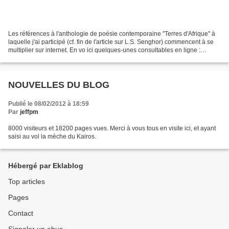
Les références à l'anthologie de poésie contemporaine ''Terres d'Afrique'' à
laquelle j'ai participé (cf. fin de l'article sur L.S. Senghor) commencent à se
multiplier sur internet. En vo ici quelques-unes consultables en ligne :
Préface par Gabriel Okoundji...
NOUVELLES DU BLOG
Publié le 08/02/2012 à 18:59
Par
jeffpm
8000 visiteurs et 18200 pages vues. Merci à vous tous en visite ici, et ayant
saisi au vol la mèche du Kairos.
Hébergé par Eklablog
Top articles
Pages
Contact