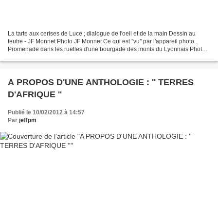
La tarte aux cerises de Luce ; dialogue de l'oeil et de la main Dessin au
feutre - JF Monnet Photo JF Monnet Ce qui est ''vu'' par l'appareil photo...
Promenade dans les ruelles d'une bourgade des monts du Lyonnais Photo
JF Monnet Sur la table de jardin...
A PROPOS D'UNE ANTHOLOGIE : '' TERRES
D'AFRIQUE ''
Publié le 10/02/2012 à 14:57
Par
jeffpm