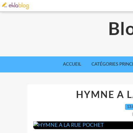
Bl
ACCUEIL
CATÉGORIES PRINC
HYMNE A L
13.