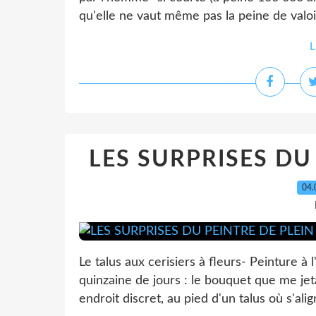
qu'elle ne vaut même pas la peine de valoir l
L
LES SURPRISES DU
04.
Le talus aux cerisiers à fleurs- Peinture à 
quinzaine de jours : le bouquet que me jeta 
endroit discret, au pied d'un talus où s'ali