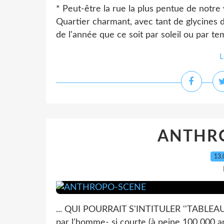
* Peut-être la rue la plus pentue de notre v
Quartier charmant, avec tant de glycines 
de l'année que ce soit par soleil ou par tem
L
ANTHR
13.
... QUI POURRAIT S'INTITULER ''TABLEA
par l'homme- si courte (à peine 100 000 ans