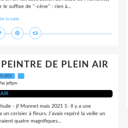
e suffixe de ''-cène'' : rien à...
ire la suite
 PEINTRE DE PLEIN AIR
05.2021
…
Par jeffpm
l'huile - jf Monnet mais 2021 1- Il y a une
un cerisier à fleurs. J'avais repéré la veille un
gnaient quatre magnifiques...