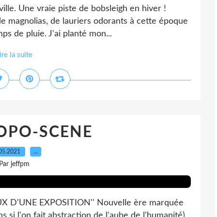
ille. Une vraie piste de bobsleigh en hiver !
de magnolias, de lauriers odorants à cette époque
ps de pluie. J'ai planté mon...
ire la suite
OPO-SCENE
05.2021
…
Par jeffpm
UX D'UNE EXPOSITION'' Nouvelle ère marquée
 si l'on fait abstraction de l'aube de l'humanité)