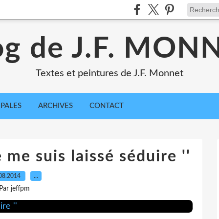
og de J.F. MON
Textes et peintures de J.F. Monnet
IPALES
ARCHIVES
CONTACT
e me suis laissé séduire ''
08.2014
…
Par jeffpm