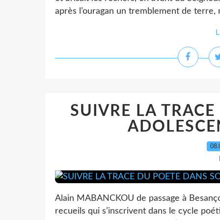
après l’ouragan un tremblement de terre, ma
L
SUIVRE LA TRACE
ADOLESCE
08.
Alain MABANCKOU de passage à Besançon
recueils qui s’inscrivent dans le cycle poét