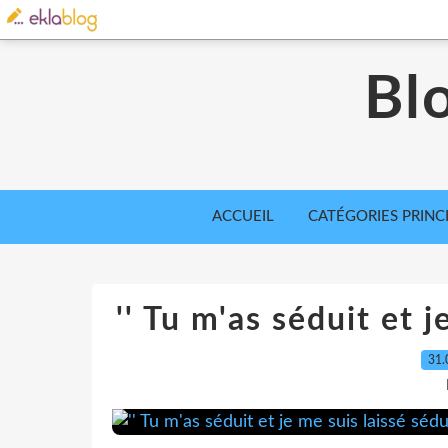
Bl
ACCUEIL
CATÉGORIES PRINC
'' Tu m'as séduit et j
31.