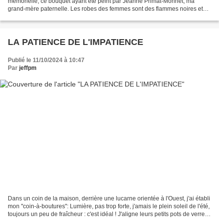
mémorielle, ce bouquet ayant été peint par Jeanne Primat-Monnet, ma
grand-mère paternelle. Les robes des femmes sont des flammes noires et
blanches qui sièent à la circonstance. Elle...
LA PATIENCE DE L'IMPATIENCE
Publié le 11/10/2024 à 10:47
Par
jeffpm
Dans un coin de la maison, derrière une lucarne orientée à l'Ouest, j'ai établi
mon ''coin-à-boutures'': Lumière, pas trop forte, j'amais le plein soleil de l'été,
toujours un peu de fraîcheur : c'est idéal ! J'aligne leurs petits pots de verre et