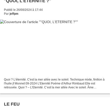
''QUOI, L'ETERNITE ?''
Publié le 26/08/2024 à 17:44
Par
jeffpm
Quoi ? L'éternité. C'est la mer allée avec le soleil. Technique mixte, finition à
l'huile jf Monnet 09-2024 L’Eternité Poème d'Arthur Rimbaud Elle est
retrouvée. Quoi ? – L’Eternité. C’est la mer allée Avec le soleil. Âme
sentinelle, Murmurons l’aveu...
LE FEU