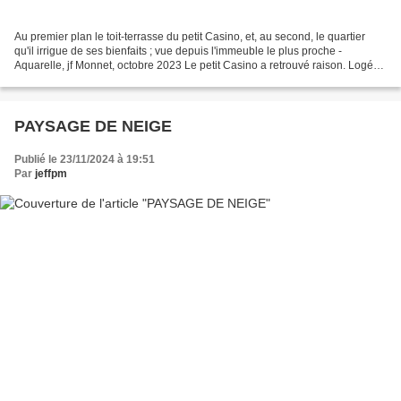
Au premier plan le toit-terrasse du petit Casino, et, au second, le quartier
qu'il irrigue de ses bienfaits ; vue depuis l'immeuble le plus proche -
Aquarelle, jf Monnet, octobre 2023 Le petit Casino a retrouvé raison. Logé
au coin de la rue, entre immeuble...
PAYSAGE DE NEIGE
Publié le 23/11/2024 à 19:51
Par
jeffpm