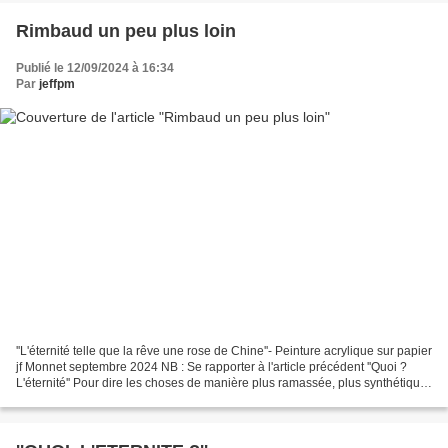
Rimbaud un peu plus loin
Publié le 12/09/2024 à 16:34
Par
jeffpm
''L'éternité telle que la rêve une rose de Chine''- Peinture acrylique sur papier
jf Monnet septembre 2024 NB : Se rapporter à l'article précédent ''Quoi ?
L'éternité'' Pour dire les choses de manière plus ramassée, plus synthétique
: Ce ''Quoi ? L'éternité....