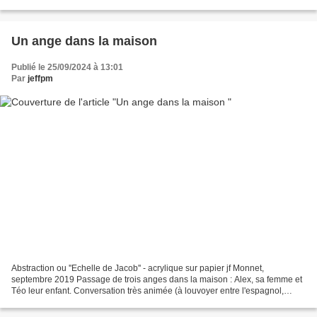
les...
Un ange dans la maison
Publié le 25/09/2024 à 13:01
Par
jeffpm
Abstraction ou ''Echelle de Jacob'' - acrylique sur papier jf Monnet,
septembre 2019 Passage de trois anges dans la maison : Alex, sa femme et
Téo leur enfant. Conversation très animée (à louvoyer entre l'espagnol,
l'anglais et l'allemand) avec ces aventuriers...