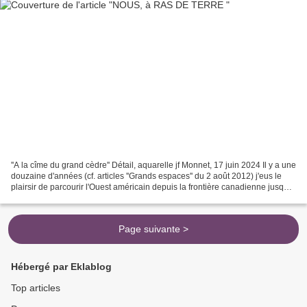
''A la cîme du grand cèdre'' Détail, aquarelle jf Monnet, 17 juin 2024 Il y a une
douzaine d'années (cf. articles ''Grands espaces'' du 2 août 2012) j'eus le
plairsir de parcourir l'Ouest américain depuis la frontière canadienne jusque
dans l'état de...
Page suivante >
Hébergé par Eklablog
Top articles