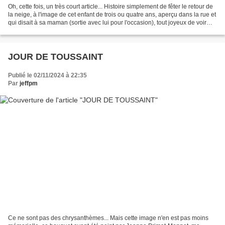
Oh, cette fois, un très court article... Histoire simplement de fêter le retour de
la neige, à l'image de cet enfant de trois ou quatre ans, aperçu dans la rue et
qui disait à sa maman (sortie avec lui pour l'occasion), tout joyeux de voir
enfin la ''vraie...
JOUR DE TOUSSAINT
Publié le 02/11/2024 à 22:35
Par
jeffpm
Ce ne sont pas des chrysanthèmes... Mais cette image n'en est pas moins