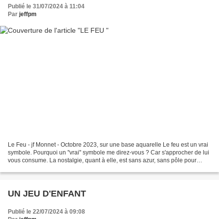
Publié le 31/07/2024 à 11:04
Par
jeffpm
Le Feu - jf Monnet - Octobre 2023, sur une base aquarelle Le feu est un vrai
symbole. Pourquoi un ''vrai'' symbole me direz-vous ? Car s'approcher de lui
vous consume. La nostalgie, quant à elle, est sans azur, sans pôle pour
l'aiguille bleue ; Elle n'est...
UN JEU D'ENFANT
Publié le 22/07/2024 à 09:08