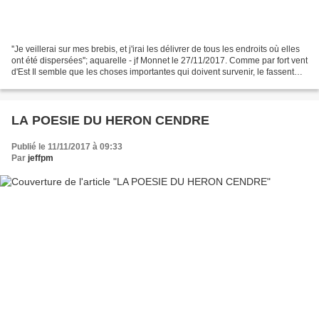
''Je veillerai sur mes brebis, et j'irai les délivrer de tous les endroits où elles
ont été dispersées''; aquarelle - jf Monnet le 27/11/2017. Comme par fort vent
d'Est Il semble que les choses importantes qui doivent survenir, le fassent
par un jour...
LA POESIE DU HERON CENDRE
Publié le 11/11/2017 à 09:33
Par
jeffpm