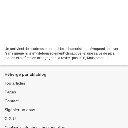
Un ami vient de m'adresser un petit texte humoristique, évoquant un hiver
''sans queue ni tête'' ('déboussolement' climatique) et une salve de pics,
piques et piqûres en m'engageant à rester ''positif'' (!) Mais pourquoi
insisterais-je ici sur ce qui...
Hébergé par Eklablog
Top articles
Pages
Contact
Signaler un abus
C.G.U.
Cookies et données personnelles