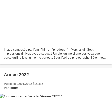
Image composée par l'ami Phil : un ''phodessin'' - Merci à lui ! Sept
impressions d’hiver, avec oiseaux 1-Un ciel qui ne cligne des yeux que
parce qu'il reflète l'uniforme partout ; Sous l’œil du photographe, l’éternité
leur est parabole d’argent 2- Ciel...
Année 2022
Publié le 02/01/2022 à 21:15
Par
jeffpm