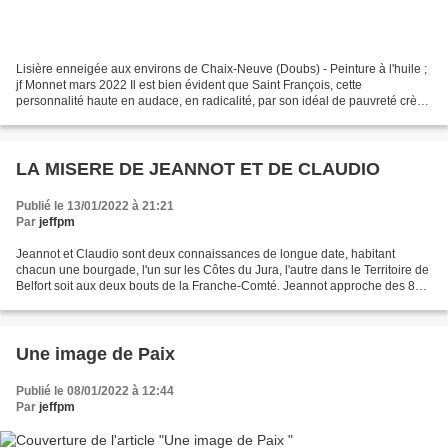
Lisière enneigée aux environs de Chaix-Neuve (Doubs) - Peinture à l'huile ;
jf Monnet mars 2022 Il est bien évident que Saint François, cette
personnalité haute en audace, en radicalité, par son idéal de pauvreté crève
l'écran de nos consciences de début...
LA MISERE DE JEANNOT ET DE CLAUDIO
Publié le 13/01/2022 à 21:21
Par
jeffpm
Jeannot et Claudio sont deux connaissances de longue date, habitant
chacun une bourgade, l'un sur les Côtes du Jura, l'autre dans le Territoire de
Belfort soit aux deux bouts de la Franche-Comté. Jeannot approche des 80
ans. Claudio a environ 15 ans de...
Une image de Paix
Publié le 08/01/2022 à 12:44
Par
jeffpm