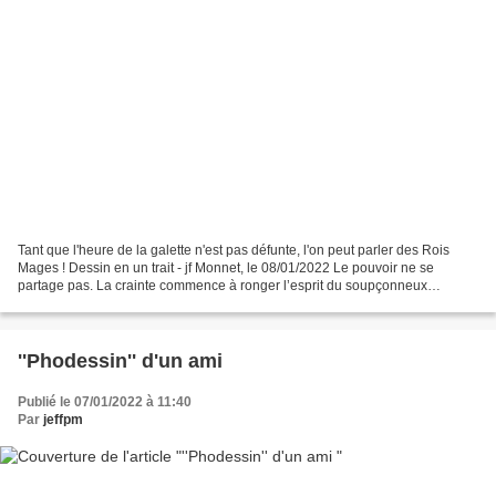
Tant que l'heure de la galette n'est pas défunte, l'on peut parler des Rois
Mages ! Dessin en un trait - jf Monnet, le 08/01/2022 Le pouvoir ne se
partage pas. La crainte commence à ronger l’esprit du soupçonneux
Hérode. Aussi leur chemin va-t-il emprunter...
''Phodessin'' d'un ami
Publié le 07/01/2022 à 11:40
Par
jeffpm