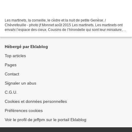
Les martinets, la corneille, le cèdre et la nuit de petite Genèse. /
Chèvrefeuille - photo jf Monnet août 2015 Les martinets. Les martinets ont
envahi l’espace des cieux. Cousins de l’hirondelle qui sont leur miniature,
avides d’un éther plus pur, le...
Hébergé par Eklablog
Top articles
Pages
Contact
Signaler un abus
C.G.U.
Cookies et données personnelles
Préférences cookies
Voir le profil de jeffpm sur le portail Eklablog