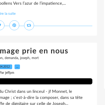
llens Vers l’azur de l’impatience,...
ire la suite
'image prie en nous
,
,
,
on
demanda
joseph
mort
04.2012
…
Par jeffpm
 Christ dans un linceul - jf Monnet, le
mage ; c'est-à-dire la composer, dans sa tête
fe de dignitaire sur celle de Joseph...