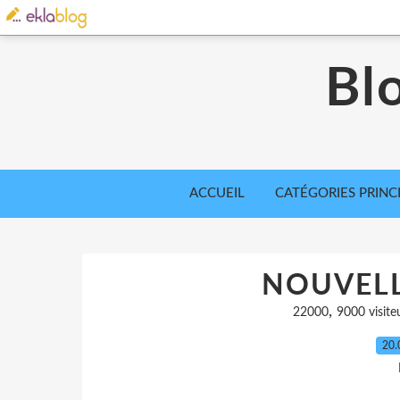
Bl
ACCUEIL
CATÉGORIES PRINC
NOUVELL
,
22000
9000 visite
20.