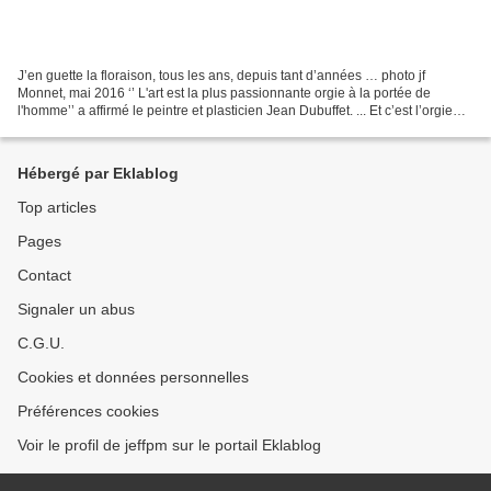
J’en guette la floraison, tous les ans, depuis tant d’années … photo jf
Monnet, mai 2016 ‘’ L'art est la plus passionnante orgie à la portée de
l'homme’’ a affirmé le peintre et plasticien Jean Dubuffet. ... Et c’est l’orgie
sous la glycine ; qu’il y...
Hébergé par Eklablog
Top articles
Pages
Contact
Signaler un abus
C.G.U.
Cookies et données personnelles
Préférences cookies
Voir le profil de jeffpm sur le portail Eklablog