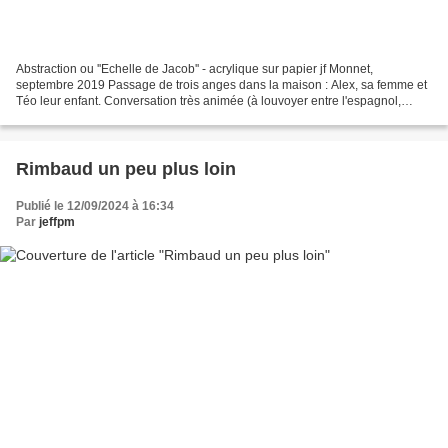
Abstraction ou ''Echelle de Jacob'' - acrylique sur papier jf Monnet,
septembre 2019 Passage de trois anges dans la maison : Alex, sa femme et
Téo leur enfant. Conversation très animée (à louvoyer entre l'espagnol,
l'anglais et l'allemand) avec ces aventuriers...
Rimbaud un peu plus loin
Publié le 12/09/2024 à 16:34
Par
jeffpm