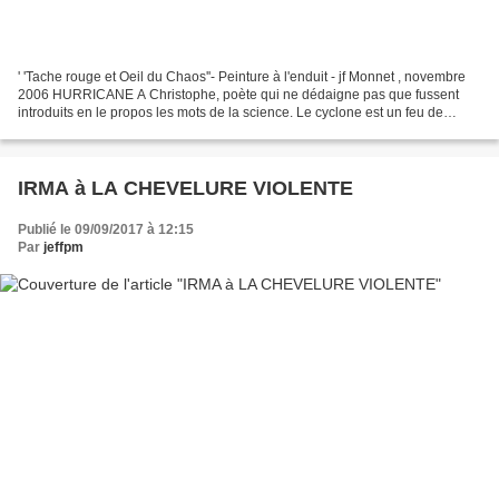
' 'Tache rouge et Oeil du Chaos''- Peinture à l'enduit - jf Monnet , novembre
2006 HURRICANE A Christophe, poète qui ne dédaigne pas que fussent
introduits en le propos les mots de la science. Le cyclone est un feu de
vapeur sur la mer. C'est comme si...
IRMA à LA CHEVELURE VIOLENTE
Publié le 09/09/2017 à 12:15
Par
jeffpm