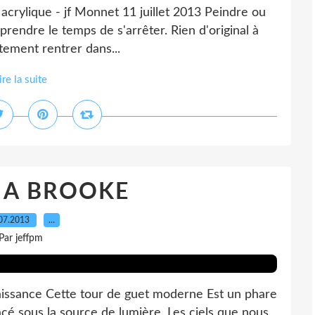
e acrylique - jf Monnet 11 juillet 2013 Peindre ou
, prendre le temps de s'arrêter. Rien d'original à
stement rentrer dans...
ire la suite
 A BROOKE
07.2013
…
Par jeffpm
aissance Cette tour de guet moderne Est un phare
placé sous la source de lumière. Les ciels que nous