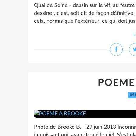
Quai de Seine - dessin sur le vif, au feutr
dessiner, c'est, soit dit de façon définitive
cela, hormis que l'extérieur, ce qui doit ju
L
POEME
04.
Photo de Brooke B. - 29 juin 2013 Inconn
impuissant qui, ayant troué le ciel, S’est 