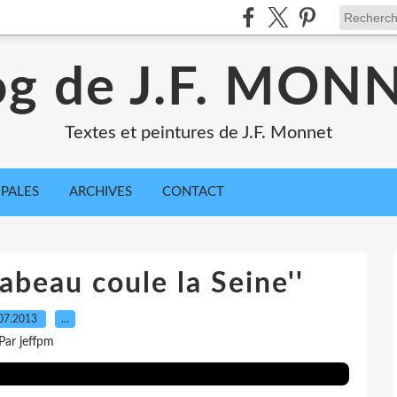
og de J.F. MON
Textes et peintures de J.F. Monnet
IPALES
ARCHIVES
CONTACT
abeau coule la Seine''
07.2013
…
Par jeffpm