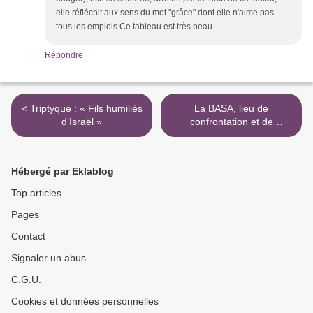
elle réfléchit aux sens du mot "grâce" dont elle n'aime pas
tous les emplois.Ce tableau est très beau.
Répondre
< Triptyque : « Fils humiliés
La BASA, lieu de
d’Israël »
confrontation et de
rencontre, des oeuvres et
des personnes >
Hébergé par Eklablog
Top articles
Pages
Contact
Signaler un abus
C.G.U.
Cookies et données personnelles