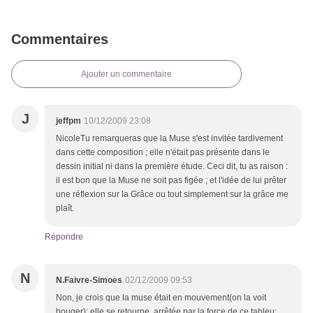
Commentaires
Ajouter un commentaire
J
jeffpm
10/12/2009 23:08
NicoleTu remarqueras que la Muse s'est invitée tardivement
dans cette composition ; elle n'était pas présente dans le
dessin initial ni dans la première étude. Ceci dit, tu as raison :
il est bon que la Muse ne soit pas figée ; et l'idée de lui prêter
une réflexion sur la Grâce ou tout simplement sur la grâce me
plaît.
Répondre
N
N.Faivre-Simoes
02/12/2009 09:53
Non, je crois que la muse était en mouvement(on la voit
bouger); elle se retourne, arrêtée par la force de ce tableu;